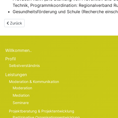
Technik, Programmkoordination: Regionalverband R
Gesundheitsförderung und Schule (Recherche einsch
Vorheriger Beitrag: Förderung von Teilhabe und Empowerment
Zurück
Willkommen..
Profil
Selbstverständnis
Leistungen
Moderation & Kommunikation
Moderation
Mediation
Seminare
Projektberatung & Projektentwicklung
Partizipative Organisationsentwicklung