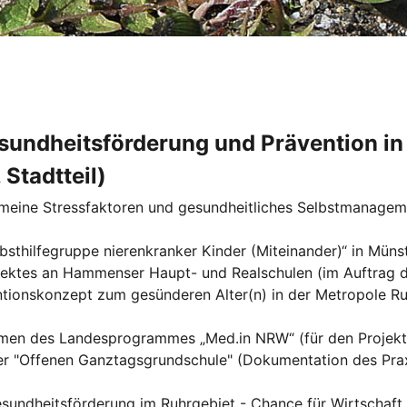
sundheitsförderung und Prävention in
 Stadtteil)
 meine Stressfaktoren und gesundheitliches Selbstmanageme
bsthilfegruppe nierenkranker Kinder (Miteinander)“ in Müns
jektes an Hammenser Haupt- und Realschulen (im Auftrag d
äventionskonzept zum gesünderen Alter(n) in der Metropo
en des Landesprogrammes „Med.in NRW“ (für den Projektt
r "Offenen Ganztagsgrundschule" (Dokumentation des Prax
undheitsförderung im Ruhrgebiet - Chance für Wirtschaft u