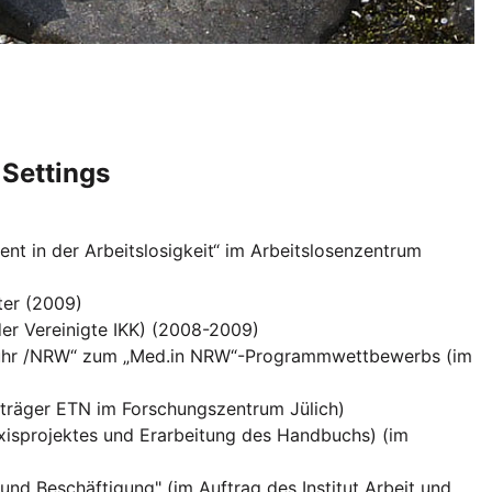
 Settings
nt in der Arbeitslosigkeit“ im Arbeitslosenzentrum
ter (2009)
er Vereinigte IKK) (2008-2009)
le Ruhr /NRW“ zum „Med.in NRW“-Programmwettbewerbs (im
räger ETN im Forschungszentrum Jülich)
isprojektes und Erarbeitung des Handbuchs) (im
nd Beschäftigung" (im Auftrag des Institut Arbeit und