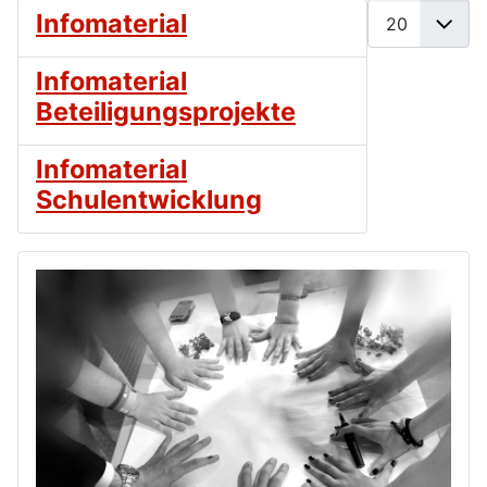
Anzeige #
Infomaterial
Infomaterial
Beteiligungsprojekte
Infomaterial
Schulentwicklung